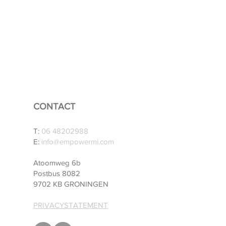
CONTACT
T:
06 48202988
E:
info@empowermi.com
Atoomweg 6b
Postbus 8082
9702 KB GRONINGEN
PRIVACYSTATEMENT