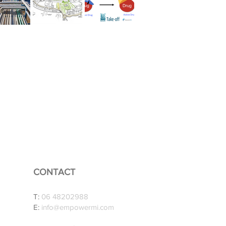
CONTACT
T:
06 48202988
E:
info@empowermi.com