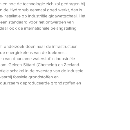
en hoe de technologie zich zal gedragen bij
 in de Hydrohub eenmaal goed werkt, dan is
-installatie op industriële gigawattschaal. Het
t een standaard voor het ontwerpen van
aar ook de internationale belangstelling
m onderzoek doen naar de infrastructuur
n de energieketens van de toekomst.
en van duurzame waterstof in industriële
rdam, Geleen-Sittard (Chemelot) en Zeeland.
iële schakel in de overstap van de industrie
waarbij fossiele grondstoffen en
r duurzaam geproduceerde grondstoffen en