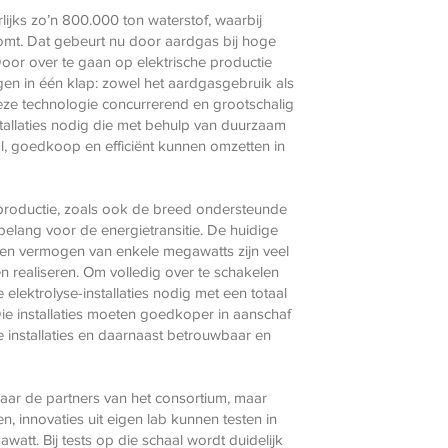
lijks zo’n 800.000 ton waterstof, waarbij
komt. Dat gebeurt nu door aardgas bij hoge
Door over te gaan op elektrische productie
egen in één klap: zowel het aardgasgebruik als
eze technologie concurrerend en grootschalig
nstallaties nodig die met behulp van duurzaam
, goedkoop en efficiënt kunnen omzetten in
fproductie, zoals ook de breed ondersteunde
 belang voor de energietransitie. De huidige
 een vermogen van enkele megawatts zijn veel
en realiseren. Om volledig over te schakelen
 elektrolyse-installaties nodig met een totaal
e installaties moeten goedkoper in aanschaf
e installaties en daarnaast betrouwbaar en
aar de partners van het consortium, maar
n, innovaties uit eigen lab kunnen testen in
awatt. Bij tests op die schaal wordt duidelijk