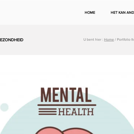
HOME
HET KAN AND
GEZONDHEID
U bent hier :
Home
/ Portfolio 