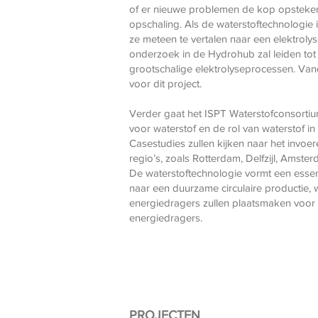
of er nieuwe problemen de kop opsteken 
opschaling. Als de waterstoftechnologie
ze meteen te vertalen naar een elektrolyse
onderzoek in de Hydrohub zal leiden to
grootschalige elektrolyseprocessen. Vand
voor dit project.
Verder gaat het ISPT Waterstofconsortiu
voor waterstof en de rol van waterstof i
Casestudies zullen kijken naar het invoer
regio’s, zoals Rotterdam, Delfzijl, Amste
De waterstoftechnologie vormt een essent
naar een duurzame circulaire productie, 
energiedragers zullen plaatsmaken voo
energiedragers.
PROJECTEN