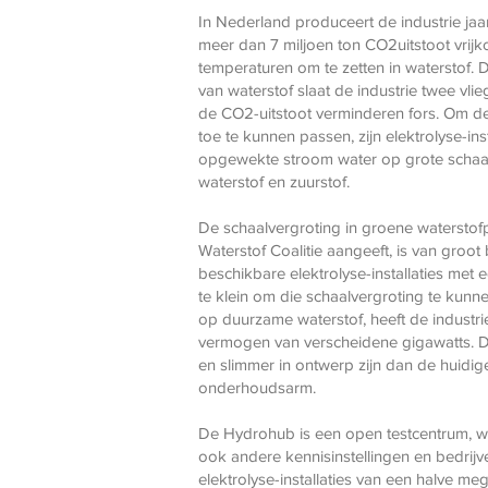
In Nederland produceert de industrie jaar
meer dan 7 miljoen ton CO2uitstoot vrij
temperaturen om te zetten in waterstof. 
van waterstof slaat de industrie twee vli
de CO2-uitstoot verminderen fors. Om d
toe te kunnen passen, zijn elektrolyse-i
opgewekte stroom water op grote schaal
waterstof en zuurstof.
De schaalvergroting in groene watersto
Waterstof Coalitie aangeeft, is van groot
beschikbare elektrolyse-installaties met
te klein om die schaalvergroting te kunn
op duurzame waterstof, heeft de industrie
vermogen van verscheidene gigawatts. Di
en slimmer in ontwerp zijn dan de huidig
onderhoudsarm.
De Hydrohub is een open testcentrum, w
ook andere kennisinstellingen en bedrijve
elektrolyse-installaties van een halve meg