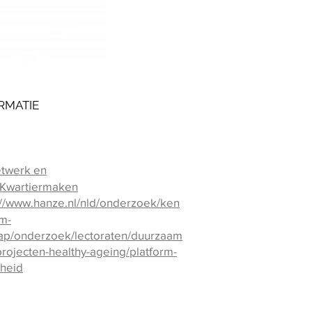
RMATIE
twerk en
Kwartiermaken
://www.hanze.nl/nld/onderzoek/ken
um-
p/onderzoek/lectoraten/duurzaam
projecten-healthy-ageing/platform-
heid