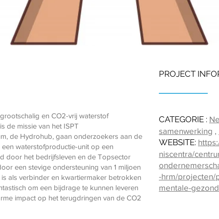
PROJECT INFO
rootschalig en CO2-vrij waterstof
CATEGORIE :
Ne
is de missie van het ISPT
samenwerking
,
rum, de Hydrohub, gaan onderzoekers aan de
WEBSITE:
https
n een waterstofproductie-unit op een
niscentra/centr
cierd door het bedrijfsleven en de Topsector
ondernemerscha
oor een stevige ondersteuning van 1 miljoen
-hrm/projecten/
is als verbinder en kwartiermaker betrokken
mentale-gezond
 fantastisch om een bijdrage te kunnen leveren
norme impact op het terugdringen van de CO2